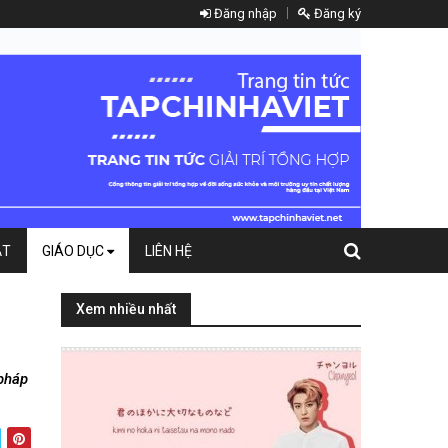
Đăng nhập
Đăng ký
ẬT
GIÁO DỤC
LIÊN HỆ
Xem nhiều nhất
 pháp