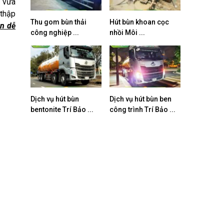
i vừa
 thập
Thu gom bùn thải
Hút bùn khoan cọc
àn dễ
công nghiệp ...
nhồi Môi ...
Dịch vụ hút bùn
Dịch vụ hút bùn ben
bentonite Trí Bảo ...
công trình Trí Bảo ...