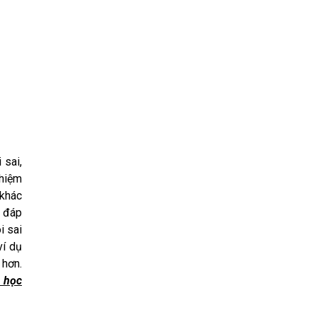
 sai,
ghiệm
 khác
i đáp
i sai
ví dụ
 hơn.
 học