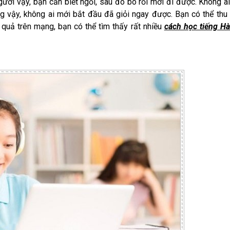
gười vậy, bạn cần biết ngồi, sau đó bò rồi mới đi được. Không a
g vậy, không ai mới bắt đầu đã giỏi ngay được. Bạn có thể thu
quả trên mạng, bạn có thể tìm thấy rất nhiều
cách học tiếng H