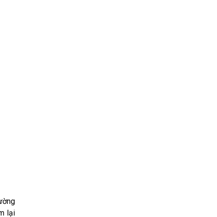
dường
m lại