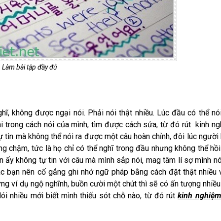
Làm bài tập đầy đủ
, không được ngại nói. Phải nói thật nhiều. Lúc đầu có thể nói
ai trong cách nói của mình, tìm được cách sửa, từ đó rút kinh n
ự tin mà không thể nói ra được một câu hoàn chỉnh, đôi lúc người
ng chậm, tức là họ chỉ có thể nghĩ trong đầu nhưng không thể hồ
 ấy không tự tin với câu mà mình sắp nói, mag tâm lí sợ mình nó
ác bạn nên cố gắng ghi nhớ ngữ pháp bằng cách đặt thật nhiều 
ững ví dụ ngộ nghĩnh, buồn cười một chút thì sẽ có ấn tượng nhiều
i nhiều mới biết mình thiếu sót chỗ nào, từ đó rút
kinh nghiệm