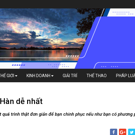
THẾ GIỚI
KINH DOANH
GIẢI TRÍ
THỂ THAO
PHÁP LU
 Hàn dễ nhất
t quá trình thật đơn giản để bạn chinh phục nếu như bạn có phương