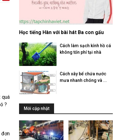
Học tiếng Hàn với bài hát Ba con gấu
Cách làm sạch kính hồ cá
không tốn phí tại nhà
Cách xây bể chứa nước
mưa nhanh chóng và ...
t quá
hó ?
Mới cập nhật
à đơn