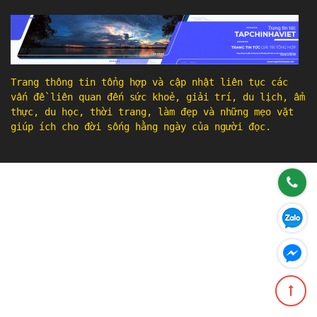
Trang thông tin tổng hợp và cập nhật liên tục các
vấn đề liên quan đến sức khoẻ, giải trí, du lịch, ẩm
thực, du học, thời trang, làm đẹp và những mẹo vặt
giúp ích cho đời sống hằng ngày của người đọc.